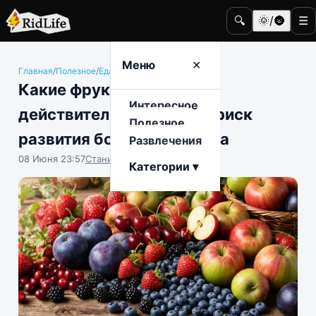
🔍
🌞/🌚
☰
Меню
✕
Главная
/
Полезное
/
Еда и гастрономия
Какие фрукты и ягоды
Интересное
действительно снижают риск
Полезное
развития болезней сердца
Развлечения
08 Июня 23:57
Станислав Тимонов
Категории ▾