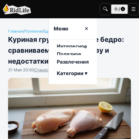
🔍
🌞/🌚
☰
Меню
✕
Главная
/
Полезное
/
Еда и гастрономия
Куриная грудка и куриное бедро:
Интересное
сравниваем состав, пользу и
Полезное
недостатки
Развлечения
31 Мая 20:00
Станислав Тимонов
Категории ▾