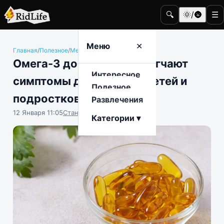
🔍
🌞/🌚
☰
Меню
✕
Главная
/
Полезное
/
Медицина и здоровье
Омега-3 добавки не облегчают
Интересное
симптомы депрессии у детей и
Полезное
подростков
Развлечения
12 Января 11:05
Станислав Тимонов
Категории ▾