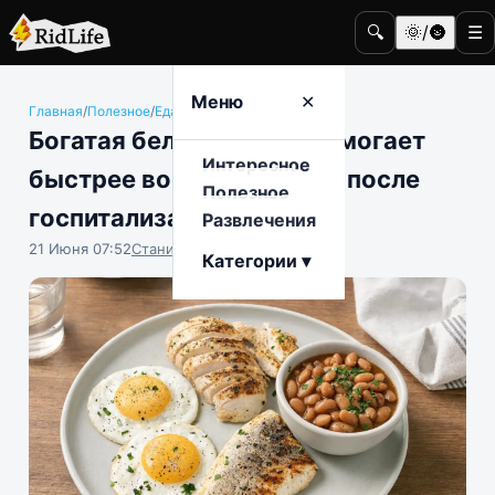
🔍
🌞/🌚
☰
Меню
✕
Главная
/
Полезное
/
Еда и гастрономия
Богатая белком диета помогает
Интересное
быстрее восстановиться после
Полезное
госпитализации
Развлечения
21 Июня 07:52
Станислав Тимонов
Категории ▾