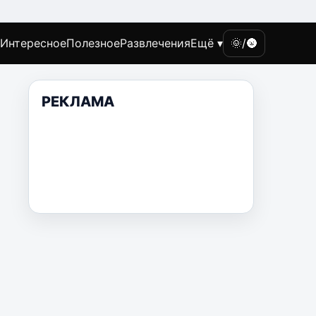
Интересное
Полезное
Развлечения
Ещё ▾
🌞/🌚
РЕКЛАМА