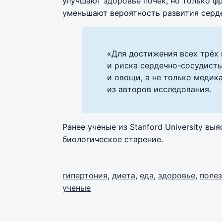
улучшают здоровье почек, но только ф
уменьшают вероятность развития серд
«Для достижения всех трёх 
и риска сердечно-сосудист
и овощи, а не только медик
из авторов исследования.
Ранее ученые из Stanford University вы
биологическое старение.
гипертония
,
диета
,
еда
,
здоровье
,
поле
ученые