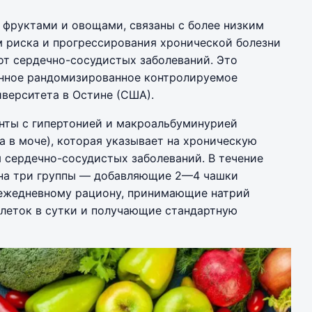
 фруктами и овощами, связаны с более низким
 риска и прогрессирования хронической болезни
от сердечно-сосудистых заболеваний. Это
онное рандомизированное контролируемое
иверситета в Остине (США).
енты с гипертонией и макроальбуминурией
 в моче), которая указывает на хроническую
я сердечно-сосудистых заболеваний. В течение
ы на три группы — добавляющие 2—4 чашки
 ежедневному рациону, принимающие натрий
блеток в сутки и получающие стандартную