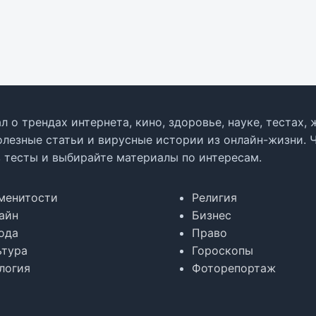
л о трендах интернета, кино, здоровье, науке, тестах
олезные статьи и вирусные истории из онлайн-жизни. 
в тесты и выбирайте материалы по интересам.
менитости
Религия
айн
Бизнес
ода
Право
ьтура
Гороскопы
логия
Фоторепортаж