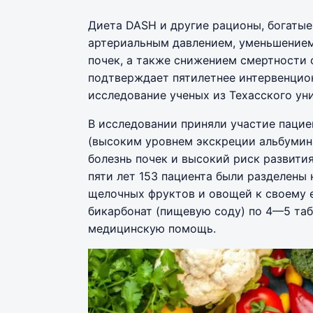
Диета DASH и другие рационы, богатые
артериальным давлением, уменьшением
почек, а также снижением смертности 
подтверждает пятилетнее интервенци
исследование ученых из Техасского ун
В исследовании приняли участие паци
(высоким уровнем экскреции альбумина
болезнь почек и высокий риск развити
пяти лет 153 пациента были разделен
щелочных фруктов и овощей к своему
бикарбонат (пищевую соду) по 4—5 та
медицинскую помощь.