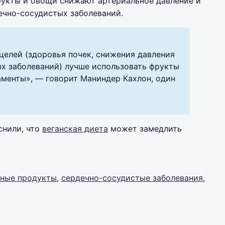
рукты и овощи снижают артериальное давление и
ечно-сосудистых заболеваний.
целей (здоровья почек, снижения давления
ых заболеваний) лучше использовать фрукты
аменты», — говорит Маниндер Кахлон, один
яснили, что
веганская диета
может замедлить
зные продукты
,
сердечно-сосудистые заболевания
,