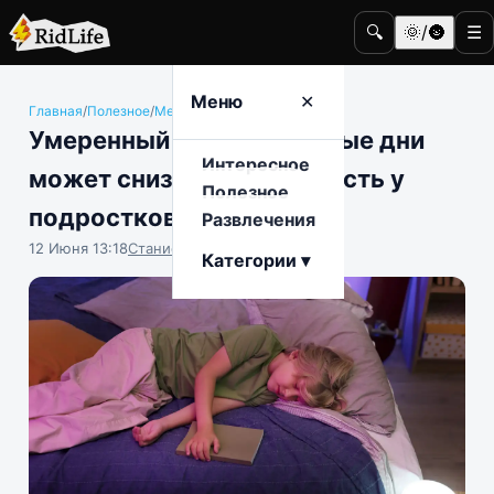
🔍
🌞/🌚
☰
Меню
✕
Главная
/
Полезное
/
Медицина и здоровье
Умеренный сон в выходные дни
Интересное
может снизить тревожность у
Полезное
подростков
Развлечения
12 Июня 13:18
Станислав Тимонов
Категории ▾