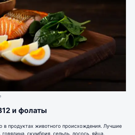
e
B12 и фолаты
о в продуктах животного происхождения. Лучшие
говядина, скумбрия, сельдь, лосось, яйца,