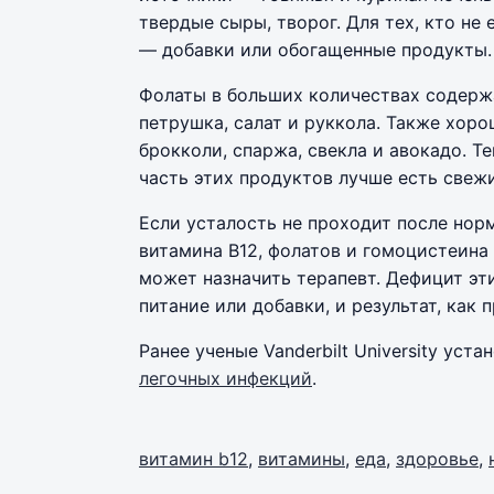
твердые сыры, творог. Для тех, кто не
— добавки или обогащенные продукты.
Фолаты в больших количествах содержа
петрушка, салат и руккола. Также хоро
брокколи, спаржа, свекла и авокадо. Т
часть этих продуктов лучше есть свеж
Если усталость не проходит после норм
витамина B12, фолатов и гомоцистеина
может назначить терапевт. Дефицит эт
питание или добавки, и результат, как 
Ранее ученые Vanderbilt University уста
легочных инфекций
.
витамин b12
,
витамины
,
еда
,
здоровье
,