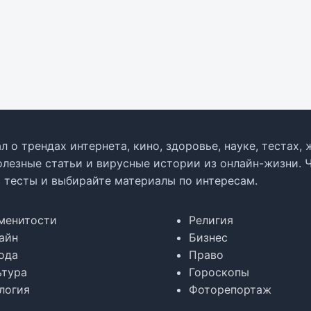
л о трендах интернета, кино, здоровье, науке, тестах
олезные статьи и вирусные истории из онлайн-жизни. 
в тесты и выбирайте материалы по интересам.
менитости
Религия
айн
Бизнес
ода
Право
ьтура
Гороскопы
логия
Фоторепортаж