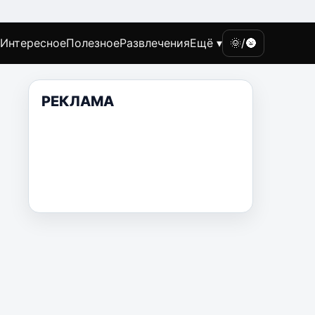
Интересное
Полезное
Развлечения
Ещё ▾
🌞/🌚
РЕКЛАМА