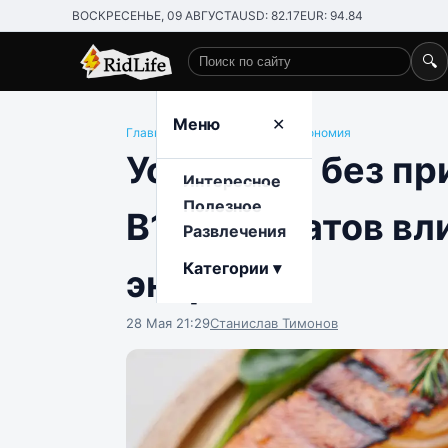
ВОСКРЕСЕНЬЕ, 09 АВГУСТА
USD: 82.17
EUR: 94.84
🔍
Поиск по сайту
Меню
✕
Главная
/
Полезное
/
Еда и гастрономия
Усталость без пр
Интересное
Полезное
B12 и фолатов вл
Развлечения
Категории ▾
энергии
28 Мая 21:29
Станислав Тимонов