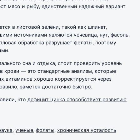
 ест мясо и рыбу, единственный надежный вариант
тся в листовой зелени, такой как шпинат,
шими источниками являются чечевица, нут, фасоль,
епловая обработка разрушает фолаты, поэтому
ими.
ального сна и отдыха, стоит проверить уровень
 в крови — это стандартные анализы, которые
их витаминов хорошо корректируется через
правило, заметен достаточно быстро.
новили, что
дефицит цинка способствует развитию
наука
,
ученые
,
фолаты
,
хроническая усталость