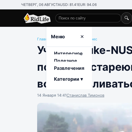
ЧЕТВЕРГ, 06 АВГУСТА
USD: 81.41
EUR: 94.06
🔍
Поиск по сайту
Меню
✕
Главная
/
Полезное
/
Спорт и фитнес
Ученые Duke-NUS
Интересное
Полезное
помогает старе
Развлечения
Категории ▾
восстанавливать
14 Января 14:41
Станислав Тимонов