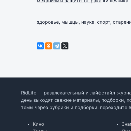
механизмы защиты от рака
кишечника.
здоровье
,
мышцы
,
наука
,
спорт
,
старен
RidLife — развлекательный и лайфстайл-журна
день выходят свежие материалы, подборки, п
темы через рубрики и подборки, переходите 
Кино
Зна