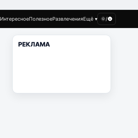
Интересное
Полезное
Развлечения
Ещё ▾
🌞/🌚
РЕКЛАМА